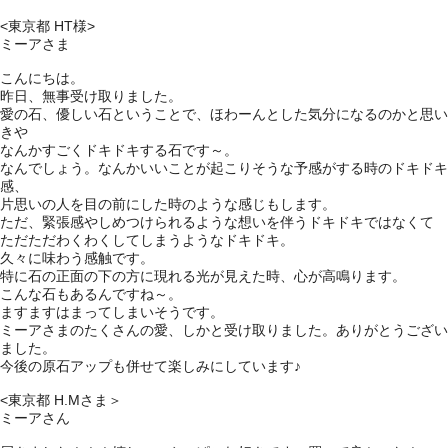
<東京都 HT様>
ミーアさま
こんにちは。
昨日、無事受け取りました。
愛の石、優しい石ということで、ほわーんとした気分になるのかと思い
きや
なんかすごくドキドキする石です～。
なんでしょう。なんかいいことが起こりそうな予感がする時のドキドキ
感、
片思いの人を目の前にした時のような感じもします。
ただ、緊張感やしめつけられるような想いを伴うドキドキではなくて
ただただわくわくしてしまうようなドキドキ。
久々に味わう感触です。
特に石の正面の下の方に現れる光が見えた時、心が高鳴ります。
こんな石もあるんですね～。
ますますはまってしまいそうです。
ミーアさまのたくさんの愛、しかと受け取りました。ありがとうござい
ました。
今後の原石アップも併せて楽しみにしています♪
<東京都 H.Mさま＞
ミーアさん