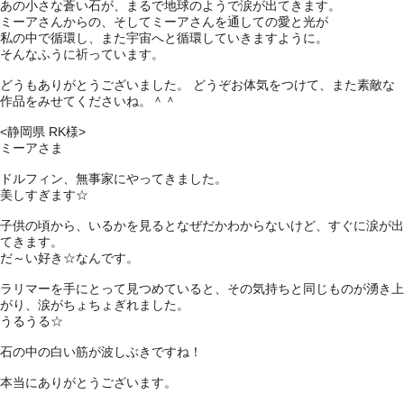
あの小さな蒼い石が、まるで地球のようで涙が出てきます。
ミーアさんからの、そしてミーアさんを通しての愛と光が
私の中で循環し、また宇宙へと循環していきますように。
そんなふうに祈っています。
どうもありがとうございました。 どうぞお体気をつけて、また素敵な
作品をみせてくださいね。＾＾
<静岡県 RK様>
ミーアさま
ドルフィン、無事家にやってきました。
美しすぎます☆
子供の頃から、いるかを見るとなぜだかわからないけど、すぐに涙が出
てきます。
だ～い好き☆なんです。
ラリマーを手にとって見つめていると、その気持ちと同じものが湧き上
がり、涙がちょちょぎれました。
うるうる☆
石の中の白い筋が波しぶきですね！
本当にありがとうございます。