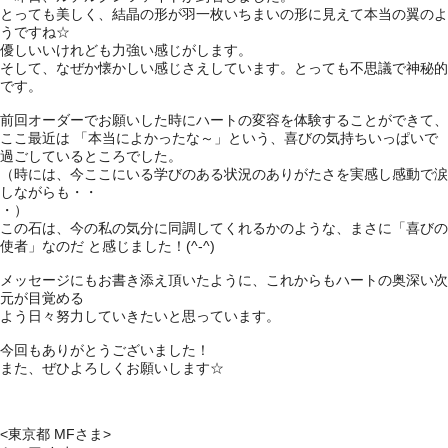
とっても美しく、結晶の形が羽一枚いちまいの形に見えて本当の翼のよ
うですね☆
優しいいけれども力強い感じがします。
そして、なぜか懐かしい感じさえしています。とっても不思議で神秘的
です。
前回オーダーでお願いした時にハートの変容を体験することができて、
ここ最近は 「本当によかったな～」という、喜びの気持ちいっぱいで
過ごしているところでした。
（時には、今ここにいる学びのある状況のありがたさを実感し感動で涙
しながらも・・
・）
この石は、今の私の気分に同調してくれるかのような、まさに「喜びの
使者」なのだ と感じました！(^-^)
メッセージにもお書き添え頂いたように、これからもハートの奥深い次
元が目覚める
よう日々努力していきたいと思っています。
今回もありがとうございました！
また、ぜひよろしくお願いします☆
<東京都 MFさま>