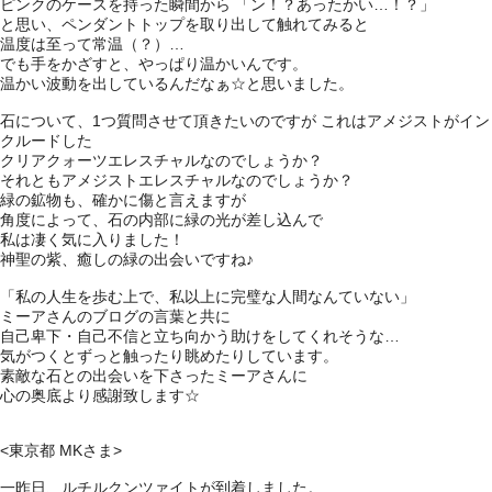
ピンクのケースを持った瞬間から 「ン！？あったかい…！？」
と思い、ペンダントトップを取り出して触れてみると
温度は至って常温（？）…
でも手をかざすと、やっぱり温かいんです。
温かい波動を出しているんだなぁ☆と思いました。
石について、1つ質問させて頂きたいのですが これはアメジストがイン
クルードした
クリアクォーツエレスチャルなのでしょうか？
それともアメジストエレスチャルなのでしょうか？
緑の鉱物も、確かに傷と言えますが
角度によって、石の内部に緑の光が差し込んで
私は凄く気に入りました！
神聖の紫、癒しの緑の出会いですね♪
「私の人生を歩む上で、私以上に完璧な人間なんていない」
ミーアさんのブログの言葉と共に
自己卑下・自己不信と立ち向かう助けをしてくれそうな…
気がつくとずっと触ったり眺めたりしています。
素敵な石との出会いを下さったミーアさんに
心の奥底より感謝致します☆
<東京都 MKさま>
一昨日、ルチルクンツァイトが到着しました。