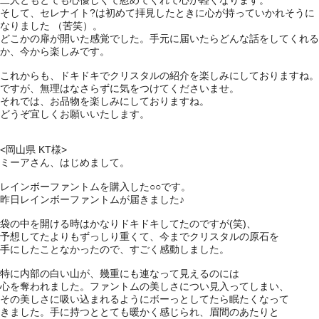
そして、セレナイト?は初めて拝見したときに心が持っていかれそうに
なりました （苦笑）。
どこかの扉が開いた感覚でした。手元に届いたらどんな話をしてくれる
か、今から楽しみです。
これからも、ドキドキでクリスタルの紹介を楽しみにしておりますね。
ですが、無理はなさらずに気をつけてくださいませ。
それでは、お品物を楽しみにしておりますね。
どうぞ宜しくお願いいたします。
<岡山県 KT様>
ミーアさん、はじめまして。
レインボーファントムを購入した○○です。
昨日レインボーファントムが届きました♪
袋の中を開ける時はかなりドキドキしてたのですが(笑)、
予想してたよりもずっしり重くて、今までクリスタルの原石を
手にしたことなかったので、すごく感動しました。
特に内部の白い山が、幾重にも連なって見えるのには
心を奪われました。ファントムの美しさについ見入ってしまい、
その美しさに吸い込まれるようにボーっとしてたら眠たくなって
きました。手に持つととても暖かく感じられ、眉間のあたりと