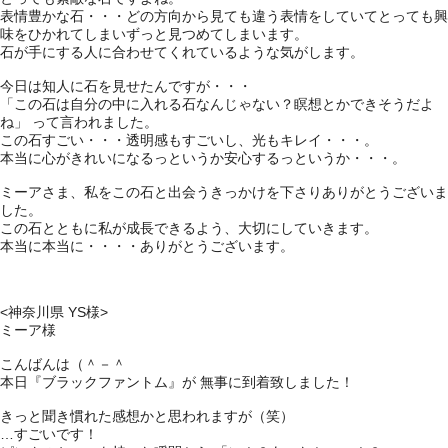
表情豊かな石・・・どの方向から見ても違う表情をしていてとっても興
味をひかれてしまいずっと見つめてしまいます。
石が手にする人に合わせてくれているような気がします。
今日は知人に石を見せたんですが・・・
「この石は自分の中に入れる石なんじゃない？瞑想とかできそうだよ
ね」 って言われました。
この石すごい・・・透明感もすごいし、光もキレイ・・・。
本当に心がきれいになるっというか安心するっというか・・・。
ミーアさま、私をこの石と出会うきっかけを下さりありがとうございま
した。
この石とともに私が成長できるよう、大切にしていきます。
本当に本当に・・・・ありがとうございます。
<神奈川県 YS様>
ミーア様
こんばんは（＾－＾
本日『ブラックファントム』が 無事に到着致しました！
きっと聞き慣れた感想かと思われますが（笑）
…すごいです！