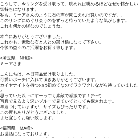
こうして、今リングを受け取って、眺めれば眺めるほどなぜか懐かしい
気持ちになります。
私も、ミーアさんのように石の声が聞こえれば良いのですが。。
このリングにめぐり会うのをずっと待っていたような気がします。
これも何かの縁なのでしょうね。
本当にありがとうございました。
これかも、素敵な石と人との架け橋になって下さい。
今後の益々のご活躍をお祈り致します。
<埼玉県 NH様>
ミーアさま
こんにちは、本日商品受け取りました。
可愛いポーチに入れて頂きありがとうございます。
カイヤナイトを持つのは初めてなのでワクワクしながら待っていました
♪
思っていた以上にすーっごく素敵で感激です！(*~~*)
写真で見るより深いブルーで見ていてとっても癒されます。
早速つけていますが、サイズもぴったりです。
この度もありがとうございました。
また宜しくお願い致します。
<福岡県 MA様>
お世話になっております。