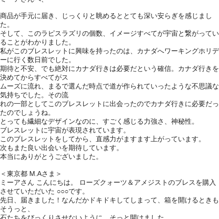
商品が手元に届き、じっくりと眺めるととても深い安らぎを感じまし
た。
そして、このラピスラズリの個数、イメージすべてが宇宙と繋がってい
ることがわかりました。
私がこのブレスレットに興味を持ったのは、カナダへワーキングホリデ
ーに行く数日前でした。
期待と不安、でも絶対にカナダ行きは必要だという確信。カナダ行きを
決めてからすべてがス
ムーズに流れ、まるで選んだ時点で道が作られていったような不思議な
気持ちでした。その流
れの一部としてこのブレスレットに出会ったのでカナダ行きに必要だっ
たのでしょうね。
とっても繊細なデザインなのに、すごく感じる力強さ、神秘性。
ブレスレットに宇宙が表現されています。
このブレスレットをしてから、直感力がますます上がっています。
次もまた良い出会いを期待しています。
本当にありがとうございました。
＜東京都 M.Aさま＞
ミーアさん こんにちは。 ローズクォーツ＆アメジストのブレスを購入
させていただいた ○○○です。
先日、届きました！なんだかドキドキしてしまって、箱を開けるときも
そうっと、
石たちをびっくりさせないように、そっと開けました。