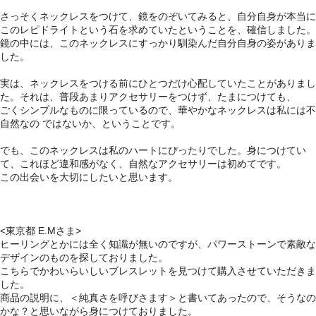
さっそくネックレスをつけて、鏡をのぞいてみると、自分自身が本当に
このレピドライトという石を求めていたということを、確信しました。
鏡の中には、このネックレスにすっかり馴染んだ自分自身の姿がありま
した。
実は、ネックレスをつける前にひとつだけ心配していたことがありまし
た。それは、普段あまりアクセサリーをつけず、たまにつけても、
ごくシンプルなものに限っているので、華やかなネックレスは私には不
自然なの ではないか、ということです。
でも、このネックレスは私のハートにぴったりでした。身につけてい
て、これほど違和感がなく、自然なアクセサリーは初めてです。
この出会いを大切にしたいと思います。
<東京都 E.Mさま>
ヒーリングとかには全く知識が無いのですが、パワーストーンで素敵な
デザインのものを探しておりました。
こちらでかわいらいしいブレスレットを見つけて購入させていただきま
した。
商品の説明に、＜純真さを呼びさます＞と書いてあったので、そうなの
かな？と思いながら身につけておりました。