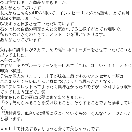
今日注文しました商品が届きました。
ありがとうございます。
友人からこちらのHPを聞いて、イシスヒーリングのお話も、とても興
味深く拝読しました。
以後ずっと日参させていただいています。
石をはじめ自然の精霊さんと交流されてるご様子がとても素敵で、
私もそのときそのときで、メッセージを頂いております。
ありがとうございます。
実は私の誕生日が２月で、その誕生日にオーダーをさせていただこうと
思ってました。
来年の…笑
ですが、あのブルーラグーンを一目みて「これ、ほしい～！！」ともう
即買い状態。
子供が四人おりまして、末子が現在二歳ですのでアクセサリー類は
ここ１０年くらいほとんど身につけようとも思ったことなく。
特にブレスレットってまったく興味なかったのですが、今回はもう涙出
てきてしまうほどで。笑
注文をした日の夜には夢にまで出てきました。
「今は与えられることを受け取ること、そうすることでまた循環してい
く」
「適材適所、似合いの場所に収まっていくもの」そんなイメージだった
と思います。
ｗｅｂ上で拝見するよりもっと蒼くて美しかったです。