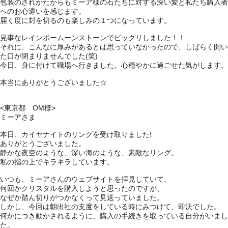
包装のされかたからもミーア様の石たちに対する深い愛と私たち購入者
へのお心遣いを感じます。
届く度に封を切るのも楽しみの１つになっています。
見事なレインボームーンストーンでビックリしました！！
それに、こんなに厚みがあるとは思っていなかったので、しばらく開い
た口が閉まりませんでした(笑)
今日、身に付けて職場へ行きました。心穏やかに過ごせた気がします。
本当にありがとうございました☆
<東京都 OM様>
ミーアさま
本日、カイヤナイトのリングを受け取りました!
ありがとうございました。
静かな夜空のような、深い海のような、素敵なリング。
私の指の上でキラキラしています。
いつも、ミーアさんのウェブサイトを拝見していて、
何回かクリスタルを購入しようと思ったのですが、
なぜか踏ん切りがつかなくって見送っていました。
しかし、今回は朝出社の支度をしている時にみつけて、即決でした。
何かにつき動かされるように、購入の手続きを取っている自分がいまし
た。