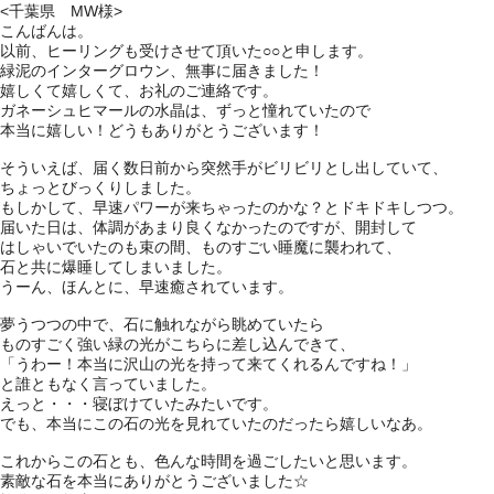
<千葉県 MW様>
こんばんは。
以前、ヒーリングも受けさせて頂いた○○と申します。
緑泥のインターグロウン、無事に届きました！
嬉しくて嬉しくて、お礼のご連絡です。
ガネーシュヒマールの水晶は、ずっと憧れていたので
本当に嬉しい！どうもありがとうございます！
そういえば、届く数日前から突然手がビリビリとし出していて、
ちょっとびっくりしました。
もしかして、早速パワーが来ちゃったのかな？とドキドキしつつ。
届いた日は、体調があまり良くなかったのですが、開封して
はしゃいでいたのも束の間、ものすごい睡魔に襲われて、
石と共に爆睡してしまいました。
うーん、ほんとに、早速癒されています。
夢うつつの中で、石に触れながら眺めていたら
ものすごく強い緑の光がこちらに差し込んできて、
「うわー！本当に沢山の光を持って来てくれるんですね！」
と誰ともなく言っていました。
えっと・・・寝ぼけていたみたいです。
でも、本当にこの石の光を見れていたのだったら嬉しいなあ。
これからこの石とも、色んな時間を過ごしたいと思います。
素敵な石を本当にありがとうございました☆