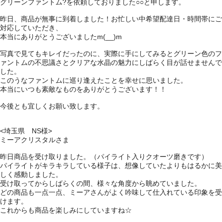
グリーンファントム?を依頼しておりました○○と申します。
昨日、商品が無事に到着しました！お忙しい中希望配達日・時間帯にご
対応していただき、
本当にありがとうございましたm(__)m
写真で見てもキレイだったのに、実際に手にしてみるとグリーン色のフ
ァントムの不思議さとクリアな水晶の魅力にしばらく目が話せませんで
した。
このうなファントムに巡り逢えたことを幸せに思いました。
本当にいつも素敵なものをありがとうございます！！
今後とも宜しくお願い致します。
<埼玉県 NS様>
ミーアクリスタルさま
昨日商品を受け取りました。（パイライト入りクオーツ磨きです）
パイライトがキラキラしている様子は、想像していたよりもはるかに美
しく感動しました。
受け取ってからしばらくの間、様々な角度から眺めていました。
どの商品も一点一点、ミーアさんがよく吟味して仕入れている印象を受
けます。
これからも商品を楽しみにしていますね☆