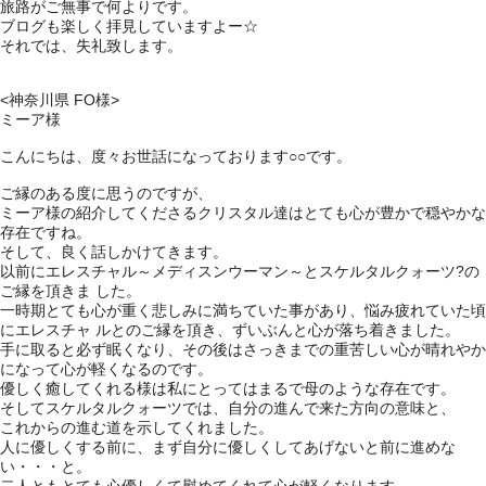
旅路がご無事で何よりです。
ブログも楽しく拝見していますよー☆
それでは、失礼致します。
<神奈川県 FO様>
ミーア様
こんにちは、度々お世話になっております○○です。
ご縁のある度に思うのですが、
ミーア様の紹介してくださるクリスタル達はとても心が豊かで穏やかな
存在ですね。
そして、良く話しかけてきます。
以前にエレスチャル～メディスンウーマン～とスケルタルクォーツ?の
ご縁を頂きま した。
一時期とても心が重く悲しみに満ちていた事があり、悩み疲れていた頃
にエレスチャ ルとのご縁を頂き、ずいぶんと心が落ち着きました。
手に取ると必ず眠くなり、その後はさっきまでの重苦しい心が晴れやか
になって心が軽くなるのです。
優しく癒してくれる様は私にとってはまるで母のような存在です。
そしてスケルタルクォーツでは、自分の進んで来た方向の意味と、
これからの進む道を示してくれました。
人に優しくする前に、まず自分に優しくしてあげないと前に進めな
い・・・と。
二人ともとても心優しくて慰めてくれて心が軽くなります。