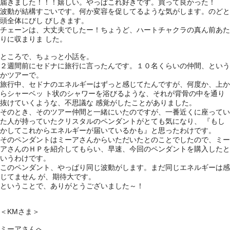
届きました！！！嬉しい。やっぱこれ好きです。買って良かった！
波動が結構すごいです。何か変容を促してるような気がします。のどと
頭全体にびし びしきます。
チェーンは、大丈夫でしたー！ちょうど、ハートチャクラの真ん前あた
りに収まりま した。
ところで、ちょっと小話を。
２週間前にセドナに旅行に言ったんです。１０名くらいの仲間、という
かツアーで。
旅行中、セドナのエネルギーはずっと感じてたんですが、何度か、上か
らシャーベッ ト状のシャワーを浴びるような、それが背骨の中を通り
抜けていくような、不思議な 感覚がしたことがありました。
そのとき、そのツアー仲間と一緒にいたのですが、一番近くに座ってい
た人が持っていたクリスタルのペンダントがとても気になり、 『もし
かしてこれからエネルギーが届いているかも』と思ったわけです。
そのペンダントはミーアさんからいただいたとのことでしたので、ミー
アさんのＨＰを紹介してもらい、早速、今回のペンダントを購入したと
いうわけです。
このペンダント、やっぱり同じ波動がします。まだ同じエネルギーは感
じてません が、期待大です。
ということで、ありがとうございました～！
＜KMさま＞
ミーアさんへ、