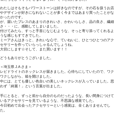
わたしはそもそもパワーストーンは好きなのですが、その石を扱うお店
やデザインが好きになれないことが多く今まではあまり買ったことがな
かったのです。
が、届いたブレスのあまりのきれいさ、かわいらしさ、品の良さ、繊細
さ・・・に、感動してしまいました。
付けてみたら、すっと手首になじむような、そっと寄り添ってくれるよ
うな感じもすてきでした。
ミーアさんはきっと、きれいな心で、ていねいに、ひとつひとつのアク
セサリーを作っていらっしゃるんでしょうね。
大切にします☆そして、また買います！！
どうもありがとうございました。
＜埼玉県 J.A さま＞
レピドライトのネックレスが届きました。心待ちにしていたので、ワク
ワクしながら、箱を開けました。
中には、とても優しい色合いの美しいネックレスが入っていました。思
わず「綺麗！」という言葉が出ました。
手にとると、ずっと前から自分のものだったような、長い間身につけて
いるアクセサリーを見ているような、不思議な感覚でした。
今日初めて出会ったアクセサリーという感覚は、全くありませんでし
た。