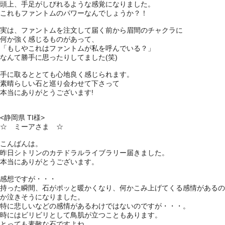
頭上、手足がしびれるような感覚になりました。
これもファントムのパワーなんでしょうか？！
実は、ファントムを注文して届く前から眉間のチャクラに
何か強く感じるものがあって、
「もしやこれはファントムが私を呼んでいる？」
なんて勝手に思ったりしてました(笑)
手に取るととても心地良く感じられます。
素晴らしい石と巡り会わせて下さって
本当にありがとうございます!
<静岡県 TI様>
☆ ミーアさま ☆
こんばんは。
昨日シトリンのカテドラルライブラリー届きました。
本当にありがとうございます。
感想ですが・・・
持った瞬間、石がポッと暖かくなり、何かこみ上げてくる感情があるの
か泣きそうになりました。
特に悲しいなどの感情があるわけではないのですが・・・。
時にはビリビリとして鳥肌が立つこともあります。
とっても素敵な石ですよね。