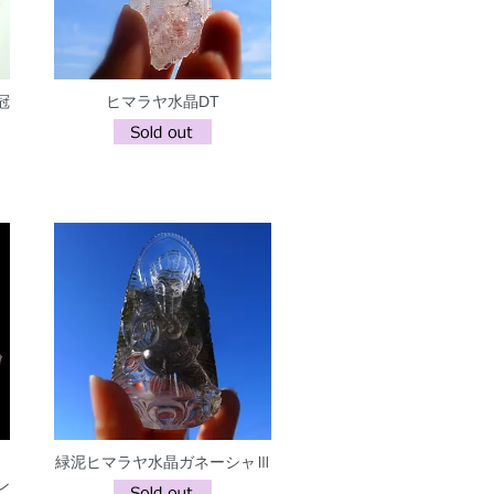
冠
ヒマラヤ水晶DT
緑泥ヒマラヤ水晶ガネーシャⅢ
ン