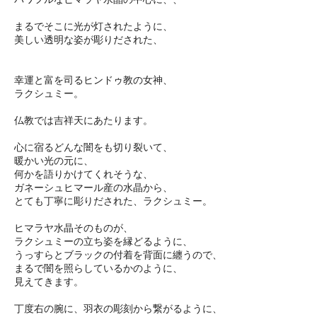
まるでそこに光が灯されたように、
美しい透明な姿が彫りだされた、
幸運と富を司るヒンドゥ教の女神、
ラクシュミー。
仏教では吉祥天にあたります。
心に宿るどんな闇をも切り裂いて、
暖かい光の元に、
何かを語りかけてくれそうな、
ガネーシュヒマール産の水晶から、
とても丁寧に彫りだされた、ラクシュミー。
ヒマラヤ水晶そのものが、
ラクシュミーの立ち姿を縁どるように、
うっすらとブラックの付着を背面に纏うので、
まるで闇を照らしているかのように、
見えてきます。
丁度右の腕に、羽衣の彫刻から繋がるように、