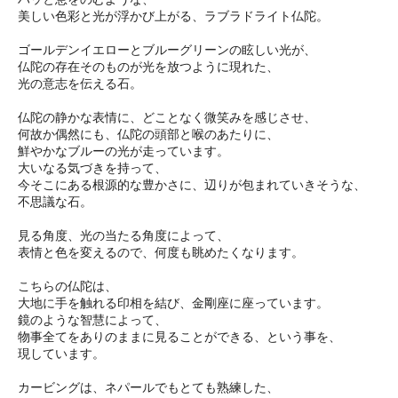
美しい色彩と光が浮かび上がる、ラブラドライト仏陀。
ゴールデンイエローとブルーグリーンの眩しい光が、
仏陀の存在そのものが光を放つように現れた、
光の意志を伝える石。
仏陀の静かな表情に、どことなく微笑みを感じさせ、
何故か偶然にも、仏陀の頭部と喉のあたりに、
鮮やかなブルーの光が走っています。
大いなる気づきを持って、
今そこにある根源的な豊かさに、辺りが包まれていきそうな、
不思議な石。
見る角度、光の当たる角度によって、
表情と色を変えるので、何度も眺めたくなります。
こちらの仏陀は、
大地に手を触れる印相を結び、金剛座に座っています。
鏡のような智慧によって、
物事全てをありのままに見ることができる、という事を、
現しています。
カービングは、ネパールでもとても熟練した、