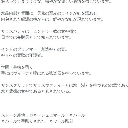
魅入ってしまうような、穏やかな優しい表情を宿しています。
水晶内部と背面に、天然の歪みのラインが虹を漂わせ、
内包された緑泥の横からは、鮮やかな虹が現れています。
サラスバティは、ヒンドゥー教の女神様で、
日本では弁財天として知られています。
インドのブラフマー（創造神）の妻。
神々への賛歌の守護者。
学問・芸術を司り、
手にはヴィーナと呼ばれる弦楽器を持っています。
サンスクリットでサラスヴァティーとは水（湖）を持つものの意であ
水と豊穣の女神であるともされている。
ストーン産地：ガネーシュヒマール／ネパール
ネパールで手彫りされた、ネワール彫刻