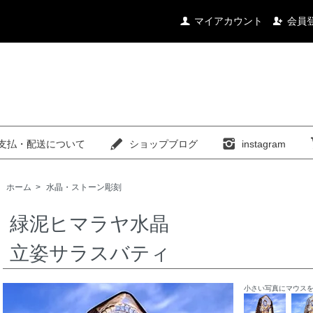
マイアカウント
会員
支払・配送について
ショップブログ
instagram
ホーム
>
水晶・ストーン彫刻
緑泥ヒマラヤ水晶
立姿サラスバティ
小さい写真にマウス