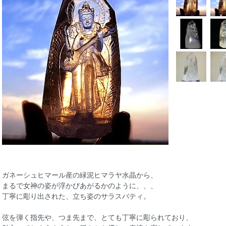
ガネーシュヒマール産の緑泥ヒマラヤ水晶から、
まるで女神の姿が浮かびあがるかのように、、、
丁寧に彫り出された、立ち姿のサラスバティ。
弦を弾く指先や、つま先まで、とても丁寧に彫られており、