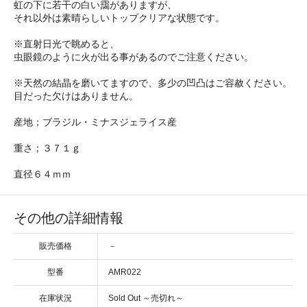
虹の下に若干の白い靄がありますが、
それ以外は素晴らしいトップクリアな状態です。
※直射日光で眺めると、
虫眼鏡のように火が出る事があるのでご注意ください。
※天然の結晶を磨いてますので、多少の凹凸はご容赦ください。
目だった欠けはありません。
産地；ブラジル・ミナスジェライス産
重さ；３７１ｇ
直径６４ｍｍ
その他の詳細情報
販売価格
－
型番
AMR022
在庫状況
Sold Out ～売切れ～