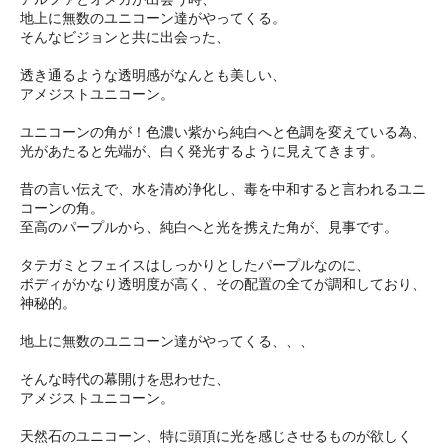
地上に無数のユニコーン達がやってくる。
そんなビジョンと共に出会った、
透き通るような透明感がなんとも美しい、
アメジストユニコーン。
ユニコーンの角が！色濃い紫から純白へと色調を変えている為、
光があたると先端が、白く発光するように見えてきます。
昔の言い伝えで、水を清め浄化し、毒を中和すると言われるユニ
コーンの角。
至高のパープルから、純白へと光を携えた角が、見事です。
タテガミとフェイスはしっかりとしたパープルなのに、
ボディがかなり透明度が高く、その配置の全てが調和しており、
神秘的。
地上に無数のユニコーン達がやってくる、、、
そんな時代の幕開けを思わせた、
アメジストユニコーン。
天然石のユニコーン、特に頭頂に光を感じさせるものが欲しく