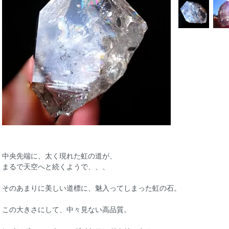
中央先端に、太く現れた虹の道が、
まるで天空へと続くようで、、、
そのあまりに美しい道標に、魅入ってしまった虹の石。
この大きさにして、中々見ない高品質。