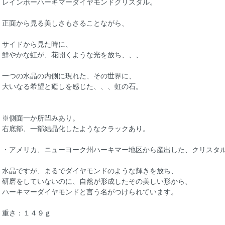
レインボーハーキマーダイヤモンドクリスタル。
正面から見る美しさもさることながら、
サイドから見た時に、
鮮やかな虹が、花開くような光を放ち、、、
一つの水晶の内側に現れた、その世界に、
大いなる希望と癒しを感じた、、、虹の石。
※側面一か所凹みあり。
右底部、一部結晶化したようなクラックあり。
・アメリカ、ニューヨーク州ハーキマー地区から産出した、クリスタ
水晶ですが、まるでダイヤモンドのような輝きを放ち、
研磨をしていないのに、自然が形成したその美しい形から、
ハーキマーダイヤモンドと言う名がつけられています。
重さ：１４９ｇ