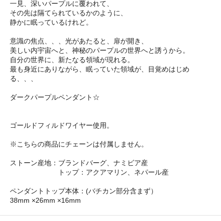
一見、深いパープルに覆われて、
その先は隔てられているかのように、
静かに眠っているけれど。
意識の焦点、、、光があたると、扉が開き、
美しい内宇宙へと、神秘のパープルの世界へと誘うから。
自分の世界に、新たなる領域が現れる。
最も身近にありながら、眠っていた領域が、目覚めはじめ
る、、、
ダークパープルペンダント☆
ゴールドフィルドワイヤー使用。
※こちらの商品にチェーンは付属しません。
ストーン産地：ブランドバーグ、ナミビア産
トップ：アクアマリン、ネパール産
ペンダントトップ本体：(バチカン部分含まず）
38mm ×26mm ×16mm