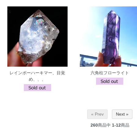
レインボーハーキマー、目覚
六角柱フローライト
め、、、
« Prev
Next »
260
商品中
1-12
商品