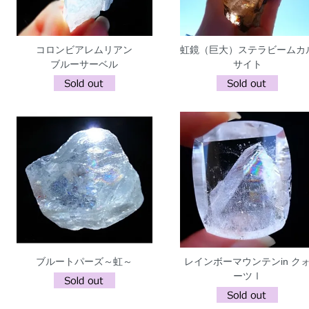
コロンビアレムリアン
虹鏡（巨大）ステラビームカ
ブルーサーベル
サイト
ブルートパーズ～虹～
レインボーマウンテンin ク
ーツⅠ