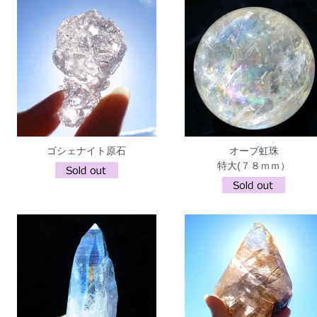
ゴシェナイト原石
オーブ虹珠
特大(７８ｍｍ）